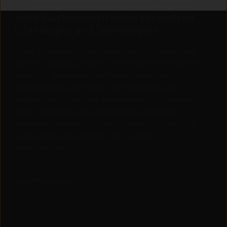
Neue Möglichkeiten durch gebündelte
Erfahrungen und Technologien
„
Dank der vertrieblichen Unterstützung aus einer Hand
und dem Zugang zu über 70 Jahren Erfahrung im Bereich
Kunststoff, Anwendung und Prozess-Know-how im
Maschinenbau, sowie einem hochmodernen Labor,
eröffnen sich für uns neue Möglichkeiten. So können wir
unsere technologischen Kompetenzen gezielt und
umfassend einsetzen – für noch höhere Produktqualität,
wegweisende Innovationen und maximale
Prozesseffizienz.“
Stefan Ruckaberle