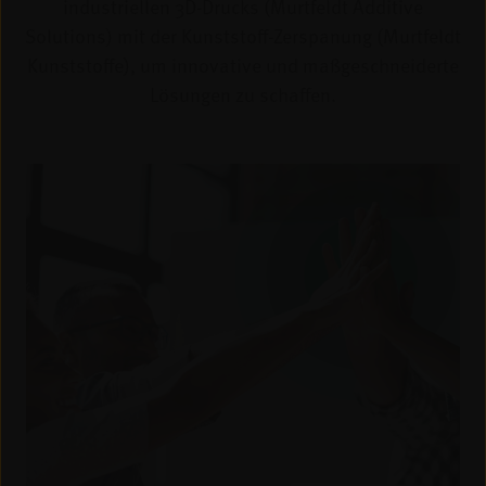
industriellen 3D-Drucks (Murtfeldt Additive
Solutions) mit der Kunststoff-Zerspanung (Murtfeldt
Kunststoffe), um innovative und maßgeschneiderte
Lösungen zu schaffen.