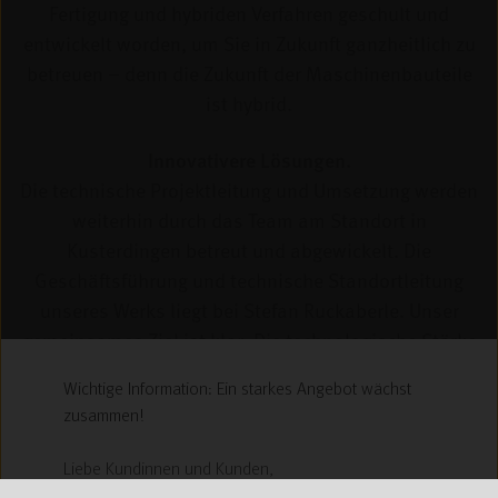
Fertigung und hybriden Verfahren geschult und
entwickelt worden, um Sie in Zukunft ganzheitlich zu
betreuen – denn die Zukunft der Maschinenbauteile
ist hybrid.
Innovativere Lösungen.
Die technische Projektleitung und Umsetzung werden
weiterhin durch das Team am Standort in
Kusterdingen betreut und abgewickelt. Die
Geschäftsführung und technische Standortleitung
unseres Werks liegt bei Stefan Ruckaberle. Unser
gemeinsames Ziel ist klar: Die technologische Stärke
des Standorts in Kusterdingen wird weiter
Wichtige Information: Ein starkes Angebot wächst
ausgebaut.
zusammen!
Liebe Kundinnen und Kunden,
hiermit wollen wir Ihnen gerne mitteilen, dass wir ab